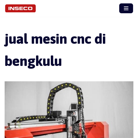
Skip
to
content
jual mesin cnc di
bengkulu